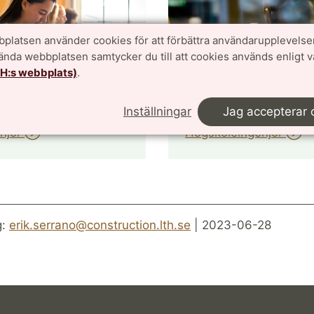
platsen använder cookies för att förbättra användarupplevelse
vända webbplatsen samtycker du till att cookies används enligt 
TH:s webbplats)
.
Inställningar
Jag accepterar 
enjör
Högskoleingenjör
g:
erik.serrano@construction.lth.se
| 2023-06-28