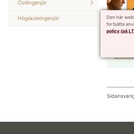
Civilingenjör
Den här webb
Högskoleingenjör
fortsätta an
policy (på L
Civiling
Sidansvari