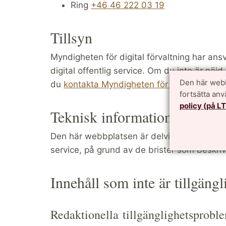
Ring
+46 46 222 03 19
Tillsyn
Myndigheten för digital förvaltning har ansvar
digital offentlig service. Om du inte är nö
Den här webb
du
kontakta Myndigheten för digital förvalt
fortsätta an
policy (på L
Teknisk information om webbp
Den här webbplatsen är delvis förenlig med la
service, på grund av de brister som beskri
Innehåll som inte är tillgängl
Redaktionella tillgänglighetsprobl