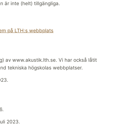
r inte (helt) tillgängliga.
blem på LTH:s webbplats
ng) av www.akustik.lth.se. Vi har också låtit
nd tekniska högskolas webbplatser.
023.
6.
uli 2023.