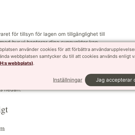
et för tillsyn för lagen om tillgänglighet till
jd med hur vi hanterar dina synpunkter kan
platsen använder cookies för att förbättra användarupplevelse
ning
och påtala det.
vända webbplatsen samtycker du till att cookies används enligt 
TH:s webbplats)
.
latsens tillgänglighet
Inställningar
Jag accepterar 
gen om tillgänglighet till digital offentlig
vs nedan.
igt
em