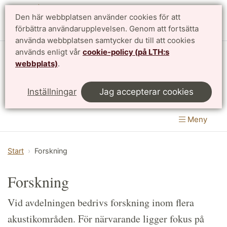
Den här webbplatsen använder cookies för att
English
förbättra användarupplevelsen. Genom att fortsätta
använda webbplatsen samtycker du till att cookies
används enligt vår
cookie-policy (på LTH:s
Avdelningen för teknisk akustik
webbplats)
.
Institutionen för byggvetenskaper
|
LTH, Lunds
Inställningar
Jag accepterar cookies
Tekniska Högskola
Meny
Start
Forskning
Forskning
Vid avdelningen bedrivs forskning inom flera
akustikområden. För närvarande ligger fokus på