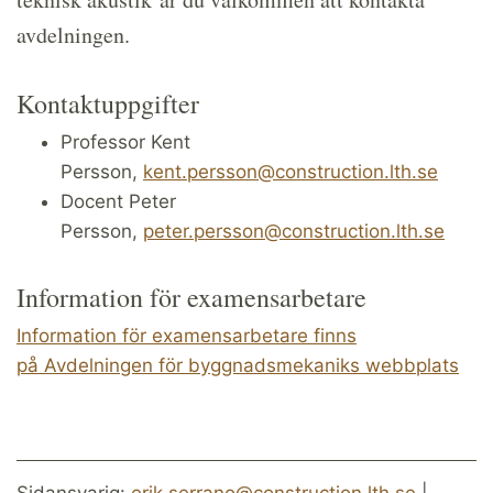
avdelningen.
Kontaktuppgifter
Professor Kent
Persson,
kent.persson@construction.lth.se
Docent Peter
Persson,
peter.persson@construction.lth.se
Information för examensarbetare
Information för examensarbetare finns
på Avdelningen för byggnadsmekaniks webbplats
Sidansvarig:
erik.serrano@construction.lth.se
|