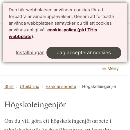
Den här webbplatsen använder cookies för att
English
förbättra användarupplevelsen. Genom att fortsätta
använda webbplatsen samtycker du till att cookies
används enligt vår
cookie-policy (på LTH:s
Avdelningen för teknisk akustik
webbplats)
.
Institutionen för byggvetenskaper
|
LTH, Lunds
Inställningar
Jag accepterar cookies
Tekniska Högskola
Meny
Start
Utbildning
Examensarbete
Högskoleingenjör
Högskoleingenjör
Om du vill göra ett högskoleingenjörsarbete i
teknisk akustik är du välkommen att kontakta