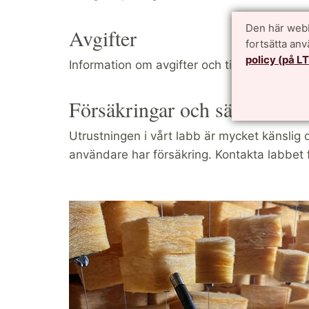
Den här webb
Avgifter
fortsätta an
policy (på L
Information om avgifter och tillgänglighet k
Försäkringar och säkerhet
Utrustningen i vårt labb är mycket känslig o
användare har försäkring. Kontakta labbet 