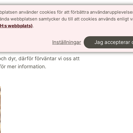
platsen använder cookies för att förbättra användarupplevelse
vända webbplatsen samtycker du till att cookies används enligt 
TH:s webbplats)
.
an fås på förfrågan.
Inställningar
Jag accepterar 
ch dyr, därför förväntar vi oss att
för mer information.