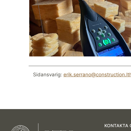
Sidansvarig:
erik.serrano@construction.lt
KONTAKTA 